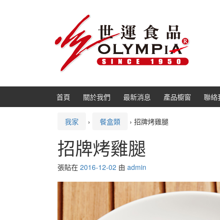
跳
跳
轉
到
到
主
內
功
容
能
表
首頁
關於我們
最新消息
產品櫥窗
聯絡
我家
›
餐盒類
›
招牌烤雞腿
招牌烤雞腿
張貼在
2016-12-02
由
admin