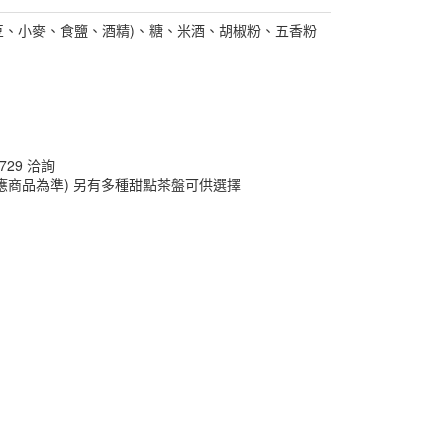
豆、小麥、食鹽、酒精)、糖、米酒、胡椒粉、五香粉
0729 洽詢
應商品為準) 另有多種甜點茶盤可供選擇