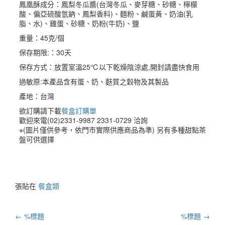
鳳凰酥成分：鳳梨冬瓜醬(台灣冬瓜、麥芽糖、砂糖、檸檬
酸、偏亞硫酸氫鈉、鳳梨香料)、麵粉、鹹蛋黃、奶油(乳
脂、水)、雞蛋、砂糖、奶粉(牛奶)、鹽
重量：45克/個
保存期限:：30天
保存方式：放置室溫25℃以下乾燥陰涼處,開封請盡快食用
過敏原:本產品含有蛋、奶、麩質之穀物及其製品
產地：台灣
欲訂購請下載
餐盒訂購單
歡迎來電(02)2331-9987 2331-0729 洽詢
※(圖片僅供參考，依門市實際供應商品為準) 另有多種甜點茶
盤可供選擇
張貼在
餐盒類
郵
←
%標題
%標題
→