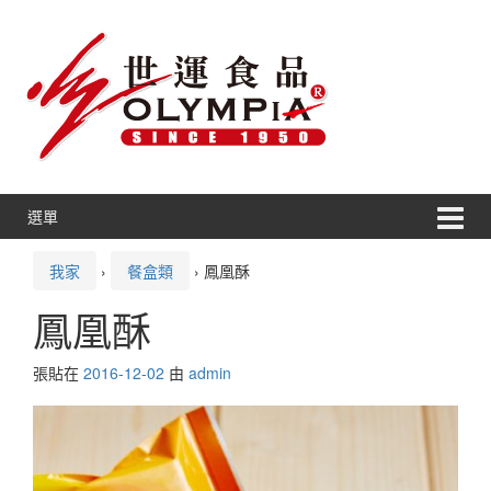
跳
跳
轉
到
到
主
內
功
容
能
表
選單
我家
›
餐盒類
›
鳳凰酥
鳳凰酥
張貼在
2016-12-02
由
admin