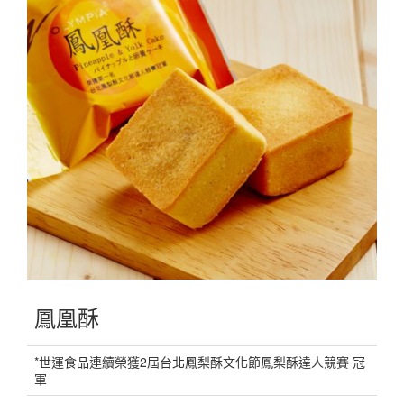
鳳凰酥
*世運食品連續榮獲2屆台北鳳梨酥文化節鳳梨酥達人競賽 冠
軍