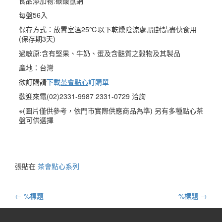
食品添加物:碳酸氫鈉
每盤56入
保存方式：放置室溫25℃以下乾燥陰涼處,開封請盡快食用
(保存期3天)
過敏原:含有堅果、牛奶、蛋及含麩質之穀物及其製品
產地：台灣
欲訂購請
下載
茶會點心
訂購單
歡迎來電(02)2331-9987 2331-0729 洽詢
※(圖片僅供參考，依門市實際供應商品為準) 另有多種點心茶
盤可供選擇
張貼在
茶會點心系列
郵
←
%標題
%標題
→
政