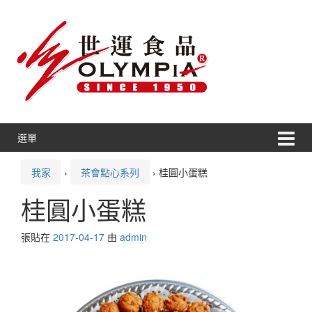
跳
跳
轉
到
到
主
內
功
容
能
表
選單
我家
›
茶會點心系列
›
桂圓小蛋糕
桂圓小蛋糕
張貼在
2017-04-17
由
admin