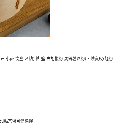
黃豆 小麥 食鹽 酒精) 糖 鹽 白胡椒粉 馬鈴薯澱粉)、燒賣皮(麵粉
種甜點茶盤可供選擇