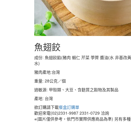
魚翅餃
成份: 魚翅餃餡(豬肉 蝦仁 芹菜 荸薺 醬油(水 非基改
水)
豬肉產地:台灣
重量: 28公克／個
過敏源: 甲殼類、大豆、含麩質之穀物及其製品
產地: 台灣
欲訂購請下載
餐盒訂購單
歡迎來電(02)2331-9987 2331-0729 洽詢
※(圖片僅供參考，依門市實際供應商品為準) 另有多