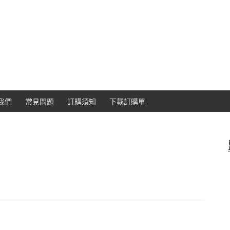
我們
常見問題
訂購須知
下載訂購單