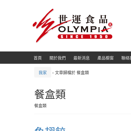
跳
跳
轉
到
到
主
內
功
容
能
表
首頁
關於我們
最新消息
產品櫥窗
聯絡
我家
›
文章歸檔於 餐盒類
餐盒類
餐盒類