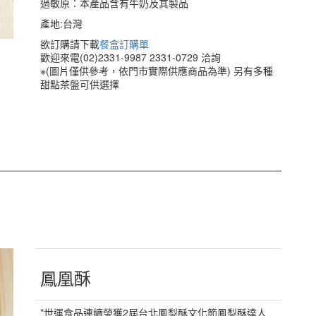
過敏原：本產品含有牛奶及其製品
產地:台灣
欲訂購請下載
餐盒訂購單
歡迎來電(02)2331-9987 2331-0729 洽詢
※(圖片僅供參考，依門市實際供應商品為準) 另有多種
甜點茶盤可供選擇
鳳凰酥
*世運食品連續榮獲2屆台北鳳梨酥文化節鳳梨酥達人