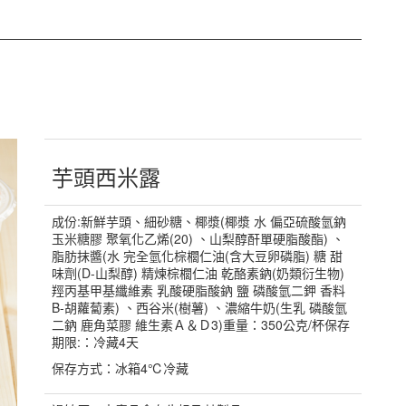
芋頭西米露
成份:新鮮芋頭、細砂糖、椰漿(椰漿 水 偏亞硫酸氫鈉
玉米糖膠 聚氧化乙烯(20) 、山梨醇酐單硬脂酸酯) 、
脂肪抹醬(水 完全氫化棕櫚仁油(含大豆卵磷脂) 糖 甜
味劑(D-山梨醇) 精煉棕櫚仁油 乾酪素鈉(奶類衍生物)
羥丙基甲基纖維素 乳酸硬脂酸鈉 鹽 磷酸氫二鉀 香料
B-胡蘿蔔素) 、西谷米(樹薯) 、濃縮牛奶(生乳 磷酸氫
二鈉 鹿角菜膠 維生素Ａ＆Ｄ3)重量：350公克/杯保存
期限:：冷藏4天
保存方式：冰箱4℃冷藏