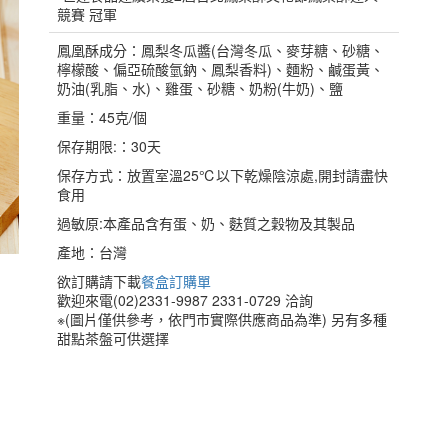
競賽 冠軍
鳳凰酥成分：鳳梨冬瓜醬(台灣冬瓜、麥芽糖、砂糖、
檸檬酸、偏亞硫酸氫鈉、鳳梨香料)、麵粉、鹹蛋黃、
奶油(乳脂、水)、雞蛋、砂糖、奶粉(牛奶)、鹽
重量：45克/個
保存期限:：30天
保存方式：放置室溫25℃以下乾燥陰涼處,開封請盡快
食用
過敏原:本產品含有蛋、奶、麩質之穀物及其製品
產地：台灣
欲訂購請下載
餐盒訂購單
歡迎來電(02)2331-9987 2331-0729 洽詢
※(圖片僅供參考，依門市實際供應商品為準) 另有多種
甜點茶盤可供選擇