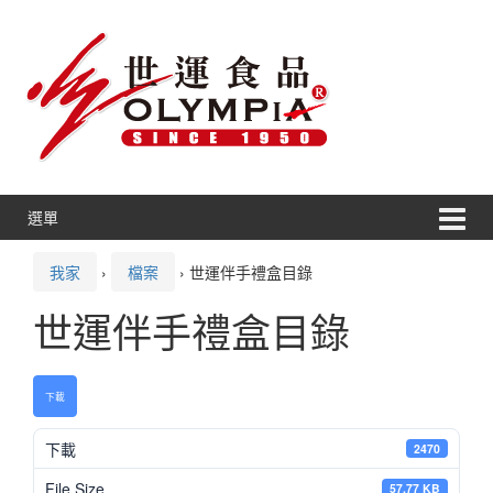
跳
跳
轉
到
到
主
內
功
容
能
表
選單
我家
›
檔案
›
世運伴手禮盒目錄
世運伴手禮盒目錄
下載
下載
2470
File Size
57.77 KB